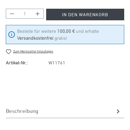
Produkt Anzahl: Gib den gewünschten Wert ein
IN DEN WARENKORB
Bestelle für weitere
100,00 €
und erhalte
Versandkostenfrei
gratis!
Zum Merkzettel hinzufügen
Artikel-Nr.:
W11761
Beschreibung