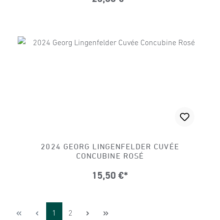
2024 GEORG LINGENFELDER CUVÉE
CONCUBINE ROSÉ
15,50 €*
Seite
Seite
1
2