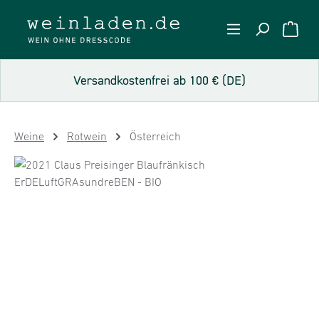
Zum Hauptinhalt springen
WARE
Versandkostenfrei ab 100 € (DE)
Weine
Rotwein
Österreich
Bildergalerie überspringen