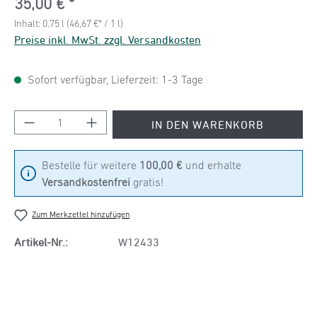
35,00 €
Inhalt:
0.75 l
(46,67 €* / 1 l)
Preise inkl. MwSt. zzgl. Versandkosten
Sofort verfügbar, Lieferzeit: 1-3 Tage
Produkt Anzahl: Gib den gewünschten Wert ein
IN DEN WARENKORB
Bestelle für weitere
100,00 €
und erhalte
Versandkostenfrei
gratis!
Zum Merkzettel hinzufügen
Artikel-Nr.:
W12433