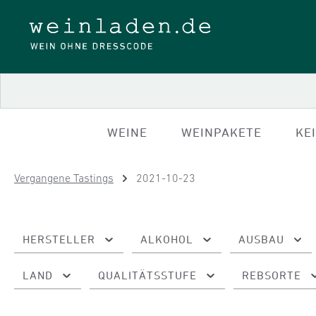
 Hauptinhalt springen
Zur Suche springen
Zur Hauptnavigation springen
WEINE
WEINPAKETE
KE
Vergangene Tastings
2021-10-23
HERSTELLER
ALKOHOL
AUSBAU
LAND
QUALITÄTSSTUFE
REBSORTE