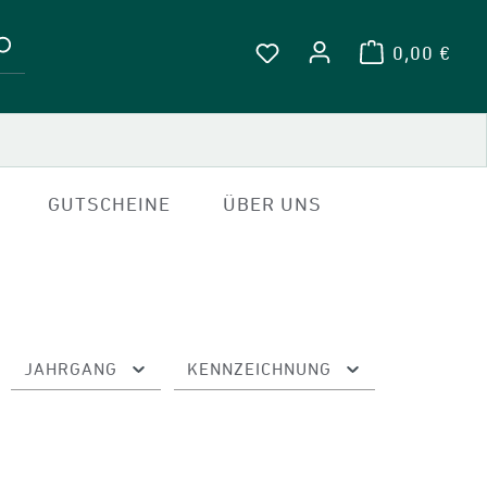
0,00 €
WARENKOR
DU HAST 0 PRODUKTE A
GUTSCHEINE
ÜBER UNS
JAHRGANG
KENNZEICHNUNG