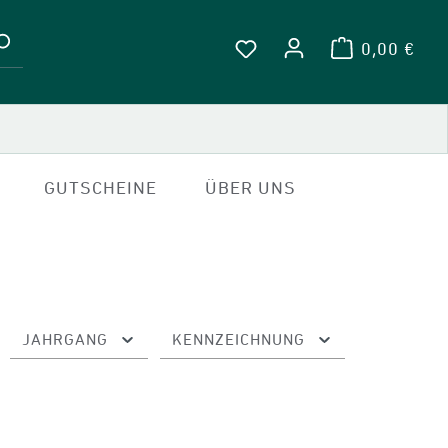
0,00 €
WARENKOR
DU HAST 0 PRODUKTE A
GUTSCHEINE
ÜBER UNS
JAHRGANG
KENNZEICHNUNG