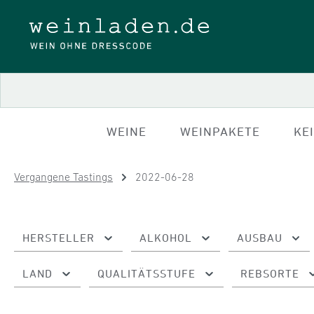
 Hauptinhalt springen
Zur Suche springen
Zur Hauptnavigation springen
WEINE
WEINPAKETE
KE
Vergangene Tastings
2022-06-28
HERSTELLER
ALKOHOL
AUSBAU
LAND
QUALITÄTSSTUFE
REBSORTE