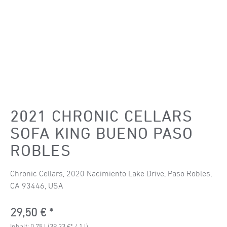
2021 CHRONIC CELLARS
SOFA KING BUENO PASO
ROBLES
Chronic Cellars, 2020 Nacimiento Lake Drive, Paso Robles,
CA 93446, USA
Regulärer Preis:
29,50 €
Inhalt:
0.75 l
(39,33 €* / 1 l)