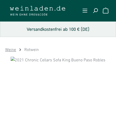
Zum Hauptinhalt springen
WARE
Versandkostenfrei ab 100 € (DE)
Weine
Rotwein
Bildergalerie überspringen