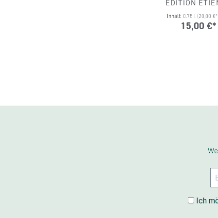
EDITION ETI
Inhalt:
0.75 l
(20,00 €* 
15,00 €*
We
Ich mö