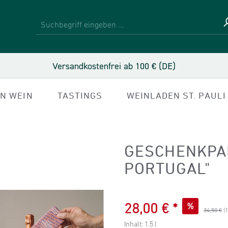
Versandkostenfrei ab 100 € (DE)
IN WEIN
TASTINGS
WEINLADEN ST. PAULI
GESCHENKPA
PORTUGAL"
Verkaufspreis:
28,00 €
%
Regulärer
34,50 €
(
Inhalt:
1.5 l