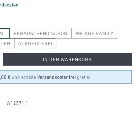
andkosten
AL
BERAUSCHEND SCHÖN
WE ARE FAMILY
STEN
ALKOHOLFREI
 den gewünschten Wert ein oder benutze die
IN DEN WARENKORB
,00 €
und erhalte
Versandkostenfrei
gratis!
W12571.1