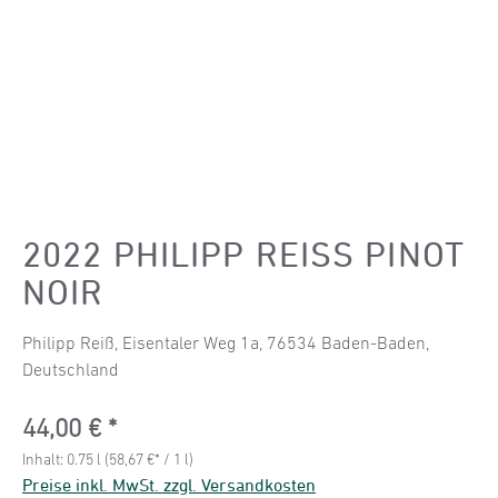
2022 PHILIPP REISS PINOT N
OIR
Philipp Reiß, Eisentaler Weg 1a, 76534 Baden-Baden,
Deutschland
Regulärer Preis:
44,00 €
Inhalt:
0.75 l
(58,67 €* / 1 l)
Preise inkl. MwSt. zzgl. Versandkosten