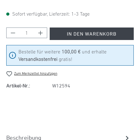
Sofort verfügbar, Lieferzeit: 1-3 Tage
Produkt Anzahl: Gib den gewünschten Wert ein
IN DEN WARENKORB
Bestelle für weitere
100,00 €
und erhalte
Versandkostenfrei
gratis!
Zum Merkzettel hinzufügen
Artikel-Nr.:
W12594
Beschreibung