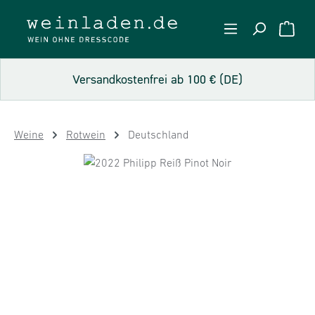
Zum Hauptinhalt springen
WARE
Versandkostenfrei ab 100 € (DE)
Weine
Rotwein
Deutschland
Bildergalerie überspringen