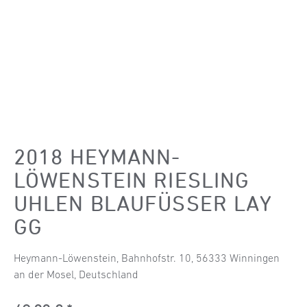
2018 HEYMANN-
LÖWENSTEIN RIESLING
UHLEN BLAUFÜSSER LAY G
G
Heymann-Löwenstein, Bahnhofstr. 10, 56333 Winningen
an der Mosel, Deutschland
Regulärer Preis: