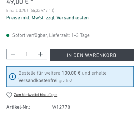
49,00 €
Inhalt:
0.75 l
(65,33 €* / 1 l)
Preise inkl. MwSt. zzgl. Versandkosten
Sofort verfügbar, Lieferzeit: 1-3 Tage
Produkt Anzahl: Gib den gewünschten Wert ein
IN DEN WARENKORB
Bestelle für weitere
100,00 €
und erhalte
Versandkostenfrei
gratis!
Zum Merkzettel hinzufügen
Artikel-Nr.:
W12778