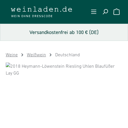
Zum Hauptinhalt springen
WARE
Versandkostenfrei ab 100 € (DE)
Weine
Weißwein
Deutschland
Bildergalerie überspringen