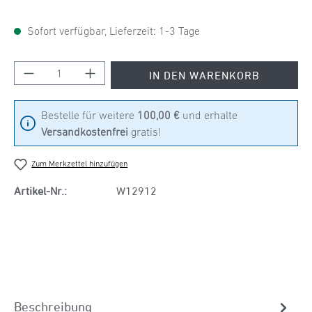
Sofort verfügbar, Lieferzeit: 1-3 Tage
Produkt Anzahl: Gib den gewünschten Wert ein
IN DEN WARENKORB
Bestelle für weitere
100,00 €
und erhalte
Versandkostenfrei
gratis!
Zum Merkzettel hinzufügen
Artikel-Nr.:
W12912
Beschreibung