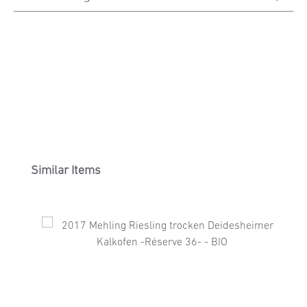
Produktgalerie überspringen
Similar Items