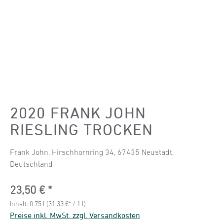
2020 FRANK JOHN
RIESLING TROCKEN
Frank John, Hirschhornring 34, 67435 Neustadt,
Deutschland
Regulärer Preis:
23,50 €
Inhalt:
0.75 l
(31,33 €* / 1 l)
Preise inkl. MwSt. zzgl. Versandkosten