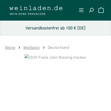
Zum Hauptinhalt springen
WARE
Versandkostenfrei ab 100 € (DE)
Weine
Weißwein
Deutschland
Bildergalerie überspringen