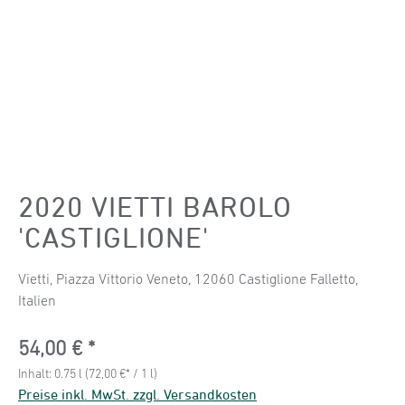
2020 VIETTI BAROLO
'CASTIGLIONE'
Vietti, Piazza Vittorio Veneto, 12060 Castiglione Falletto,
Italien
Regulärer Preis:
54,00 €
Inhalt:
0.75 l
(72,00 €* / 1 l)
Preise inkl. MwSt. zzgl. Versandkosten