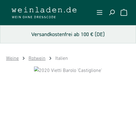
Zum Hauptinhalt springen
WARE
Versandkostenfrei ab 100 € (DE)
Weine
Rotwein
Italien
Bildergalerie überspringen