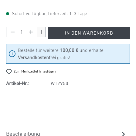
Sofort verfügbar, Lieferzeit: 1-3 Tage
Produkt Anzahl: Gib den gewünschten Wert ein
1
IN DEN WARENKORB
Bestelle für weitere
100,00 €
und erhalte
Versandkostenfrei
gratis!
Zum Merkzettel hinzufügen
Artikel-Nr.:
W12950
Beschreibung