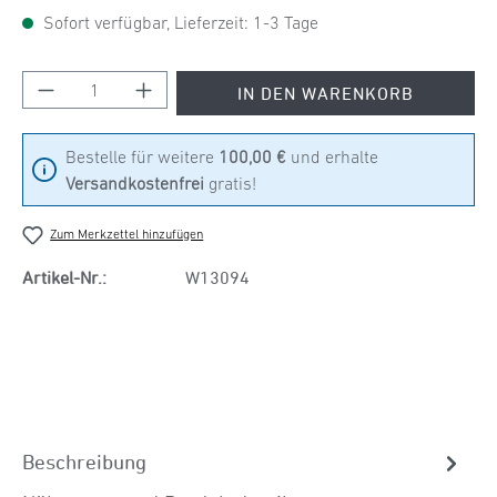
Sofort verfügbar, Lieferzeit: 1-3 Tage
Produkt Anzahl: Gib den gewünschten Wert ein
IN DEN WARENKORB
Bestelle für weitere
100,00 €
und erhalte
Versandkostenfrei
gratis!
Zum Merkzettel hinzufügen
Artikel-Nr.:
W13094
Beschreibung