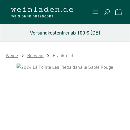
Zum Hauptinhalt springen
WARE
Versandkostenfrei ab 100 € (DE)
Weine
Rotwein
Frankreich
Bildergalerie überspringen