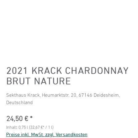
2021 KRACK CHARDONNAY
BRUT NATURE
Sekthaus Krack, Heumarktstr. 20, 67146 Deidesheim,
Deutschland
Regulärer Preis:
24,50 €
Inhalt:
0.75 l
(32,67 €* / 1 l)
Preise inkl. MwSt. zzgl. Versandkosten