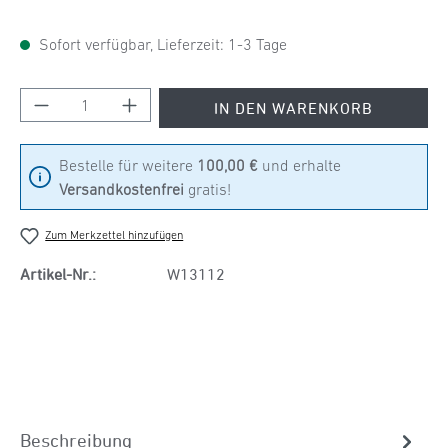
Sofort verfügbar, Lieferzeit: 1-3 Tage
Produkt Anzahl: Gib den gewünschten Wert ein
IN DEN WARENKORB
Bestelle für weitere
100,00 €
und erhalte
Versandkostenfrei
gratis!
Zum Merkzettel hinzufügen
Artikel-Nr.:
W13112
Beschreibung