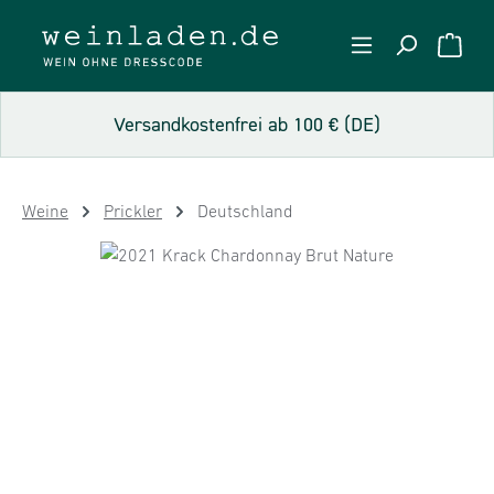
Zum Hauptinhalt springen
WARE
Versandkostenfrei ab 100 € (DE)
Weine
Prickler
Deutschland
Bildergalerie überspringen