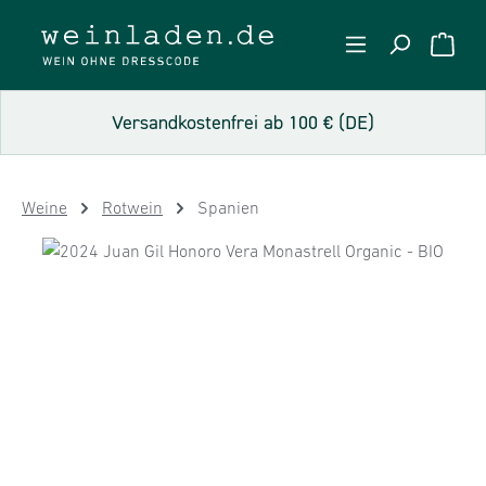
Zum Hauptinhalt springen
WARE
Versandkostenfrei ab 100 € (DE)
Weine
Rotwein
Spanien
Bildergalerie überspringen