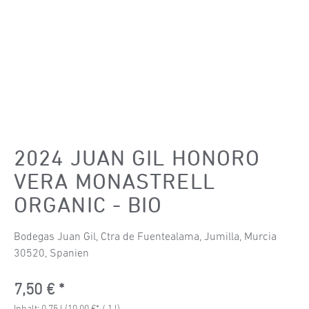
2024 JUAN GIL HONORO
VERA MONASTRELL
ORGANIC - BIO
Bodegas Juan Gil, Ctra de Fuentealama, Jumilla, Murcia
30520, Spanien
Regulärer Preis:
7,50 €
Inhalt:
0.75 l
(10,00 €* / 1 l)