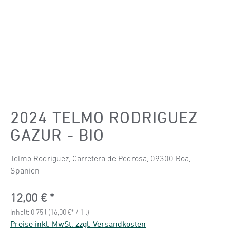
2024 TELMO RODRIGUEZ
GAZUR - BIO
Telmo Rodriguez, Carretera de Pedrosa, 09300 Roa,
Spanien
Regulärer Preis:
12,00 €
Inhalt:
0.75 l
(16,00 €* / 1 l)
Preise inkl. MwSt. zzgl. Versandkosten