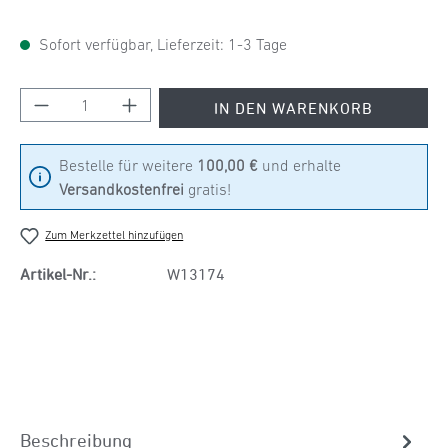
Sofort verfügbar, Lieferzeit: 1-3 Tage
Produkt Anzahl: Gib den gewünschten Wert ein
IN DEN WARENKORB
Bestelle für weitere
100,00 €
und erhalte
Versandkostenfrei
gratis!
Zum Merkzettel hinzufügen
Artikel-Nr.:
W13174
Beschreibung