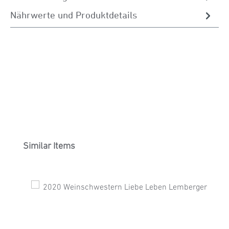
Nährwerte und Produktdetails
Produktgalerie überspringen
Similar Items