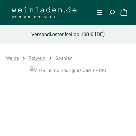
Zum Hauptinhalt springen
WARE
Versandkostenfrei ab 100 € (DE)
Weine
Rotwein
Spanien
Bildergalerie überspringen