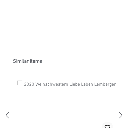
Produktgalerie überspringen
Similar Items