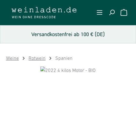
Zum Hauptinhalt springen
WARE
Versandkostenfrei ab 100 € (DE)
Weine
Rotwein
Spanien
Bildergalerie überspringen