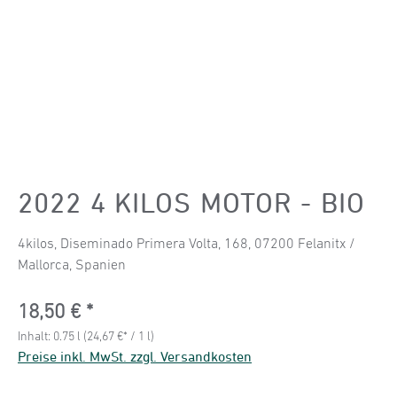
2022 4 KILOS MOTOR - BIO
4kilos, Diseminado Primera Volta, 168, 07200 Felanitx /
Mallorca, Spanien
Regulärer Preis:
18,50 €
Inhalt:
0.75 l
(24,67 €* / 1 l)
Preise inkl. MwSt. zzgl. Versandkosten