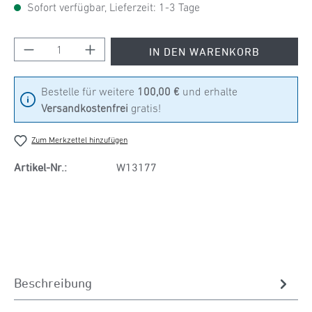
Sofort verfügbar, Lieferzeit: 1-3 Tage
Produkt Anzahl: Gib den gewünschten Wert ein
IN DEN WARENKORB
Bestelle für weitere
100,00 €
und erhalte
Versandkostenfrei
gratis!
Zum Merkzettel hinzufügen
Artikel-Nr.:
W13177
Beschreibung