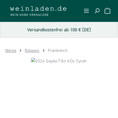
Zum Hauptinhalt springen
WARE
Versandkostenfrei ab 100 € (DE)
Weine
Rotwein
Frankreich
Bildergalerie überspringen