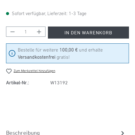
Sofort verfügbar, Lieferzeit: 1-3 Tage
Produkt Anzahl: Gib den gewünschten Wert ein
IN DEN WARENKORB
Bestelle für weitere
100,00 €
und erhalte
Versandkostenfrei
gratis!
Zum Merkzettel hinzufügen
Artikel-Nr.:
W13192
Beschreibung