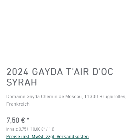
2024 GAYDA T'AIR D'OC
SYRAH
Domaine Gayda Chemin de Moscou, 11300 Brugairolles,
Frankreich
Regulärer Preis:
7,50 €
Inhalt:
0.75 l
(10,00 €* / 1 l)
Preise inkl. MwSt. zzgl. Versandkosten