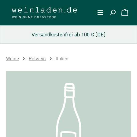
Zum Hauptinhalt springen
WARE
Versandkostenfrei ab 100 € (DE)
Weine
Rotwein
Italien
Bildergalerie überspringen