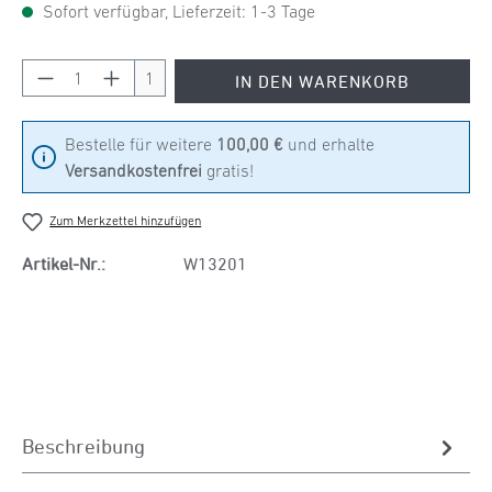
Sofort verfügbar, Lieferzeit: 1-3 Tage
Produkt Anzahl: Gib den gewünschten Wert ein
1
IN DEN WARENKORB
Bestelle für weitere
100,00 €
und erhalte
Versandkostenfrei
gratis!
Zum Merkzettel hinzufügen
Artikel-Nr.:
W13201
Beschreibung