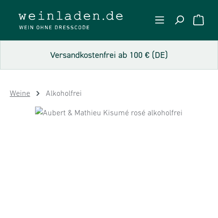
Zum Hauptinhalt springen
WARE
Versandkostenfrei ab 100 € (DE)
Weine
Alkoholfrei
Bildergalerie überspringen