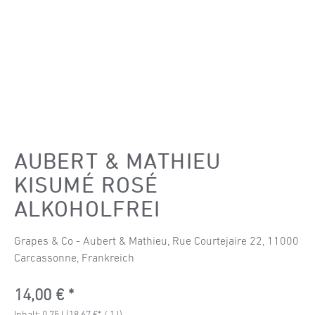
AUBERT & MATHIEU
KISUMÉ ROSÉ
ALKOHOLFREI
Grapes & Co - Aubert & Mathieu, Rue Courtejaire 22, 11000
Carcassonne, Frankreich
Regulärer Preis:
14,00 €
Inhalt:
0.75 l
(18,67 €* / 1 l)