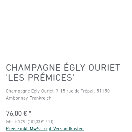
CHAMPAGNE ÉGLY-OURIET
'LES PRÉMICES'
Champagne Egly-Ouriet, 9-15 rue de Trépail, 51150
Ambonnay, Frankreich
Regulärer Preis:
76,00 €
Inhalt:
0.75 l
(101,33 €* / 1 l)
Preise inkl. MwSt. zzgl. Versandkosten