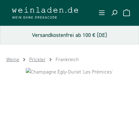
Zum Hauptinhalt springen
WARE
Versandkostenfrei ab 100 € (DE)
Weine
Prickler
Frankreich
Bildergalerie überspringen