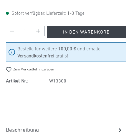
Sofort verfügbar, Lieferzeit: 1-3 Tage
Produkt Anzahl: Gib den gewünschten Wert ein
IN DEN WARENKORB
Bestelle für weitere
100,00 €
und erhalte
Versandkostenfrei
gratis!
Zum Merkzettel hinzufügen
Artikel-Nr.:
W13300
Beschreibung