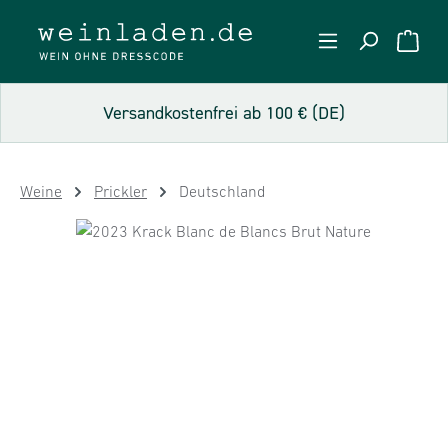
Zum Hauptinhalt springen
WARE
Versandkostenfrei ab 100 € (DE)
Weine
Prickler
Deutschland
Bildergalerie überspringen