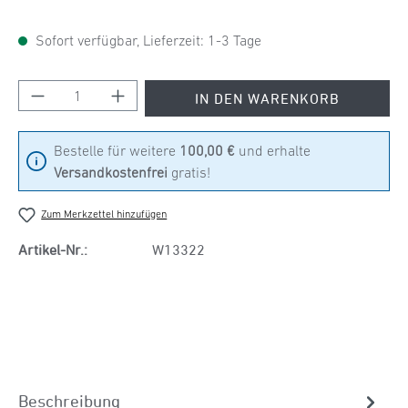
Sofort verfügbar, Lieferzeit: 1-3 Tage
Produkt Anzahl: Gib den gewünschten Wert ein
IN DEN WARENKORB
Bestelle für weitere
100,00 €
und erhalte
Versandkostenfrei
gratis!
Zum Merkzettel hinzufügen
Artikel-Nr.:
W13322
Beschreibung