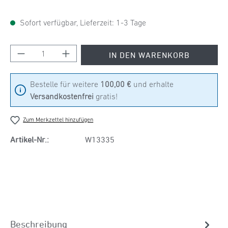
Sofort verfügbar, Lieferzeit: 1-3 Tage
Produkt Anzahl: Gib den gewünschten Wert ein
IN DEN WARENKORB
Bestelle für weitere
100,00 €
und erhalte
Versandkostenfrei
gratis!
Zum Merkzettel hinzufügen
Artikel-Nr.:
W13335
Beschreibung