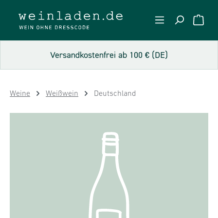
Zum Hauptinhalt springen
WARE
Versandkostenfrei ab 100 € (DE)
Weine
Weißwein
Deutschland
Bildergalerie überspringen