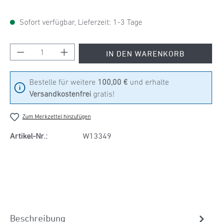
Sofort verfügbar, Lieferzeit: 1-3 Tage
Produkt Anzahl: Gib den gewünschten Wert ein
IN DEN WARENKORB
Bestelle für weitere
100,00 €
und erhalte
Versandkostenfrei
gratis!
Zum Merkzettel hinzufügen
Artikel-Nr.:
W13349
Beschreibung