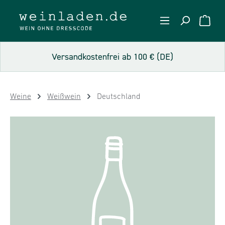
Zum Hauptinhalt springen
WARE
Versandkostenfrei ab 100 € (DE)
Weine
Weißwein
Deutschland
Bildergalerie überspringen