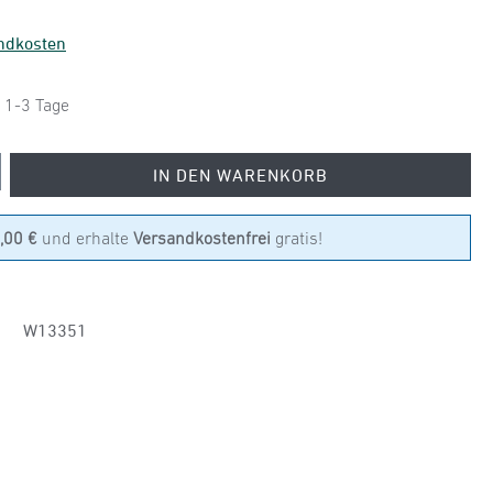
andkosten
: 1-3 Tage
 den gewünschten Wert ein oder benutze die
IN DEN WARENKORB
,00 €
und erhalte
Versandkostenfrei
gratis!
W13351