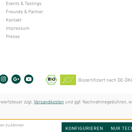
Events & Tastings
Freunde & Partner
Kontakt
Impressum
Presse
Biozertifiziert nach DE-Ö
hrwertsteuer zzgl.
Versandkosten
und ggf. Nachnahmegebühren, we
ten zu können.
KONFIGURIEREN
NUR TEC