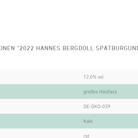
ONEN "2022 HANNES BERGDOLL SPÄTBURGUND
12,0% vol
großes Holzfass
DE-ÖKO-039
Kalk
rot