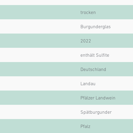
trocken
Burgunderglas
2022
enthält Sulfite
Deutschland
Landau
Pfälzer Landwein
Spätburgunder
Pfalz