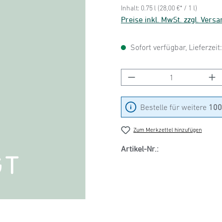
Inhalt:
0.75 l
(28,00 €* / 1 l)
Preise inkl. MwSt. zzgl. Vers
Sofort verfügbar, Lieferzeit
Produkt Anzahl: Gib
Bestelle für weitere
100
Zum Merkzettel hinzufügen
Artikel-Nr.: