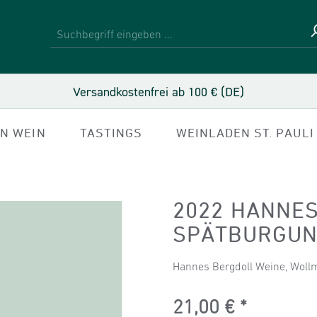
Versandkostenfrei ab 100 € (DE)
IN WEIN
TASTINGS
WEINLADEN ST. PAULI
2022 HANNE
SPÄTBURGUND
Hannes Bergdoll Weine, Woll
Regulärer Preis:
21,00 €