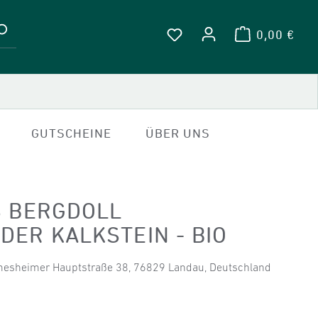
0,00 €
WARENKOR
DU HAST 0 PRODUKTE A
GUTSCHEINE
ÜBER UNS
S BERGDOLL
ER KALKSTEIN - BIO
mesheimer Hauptstraße 38, 76829 Landau, Deutschland