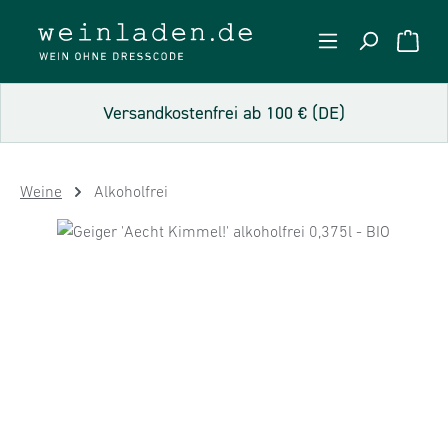
Zum Hauptinhalt springen
WARE
Versandkostenfrei ab 100 € (DE)
Weine
Alkoholfrei
Bildergalerie überspringen