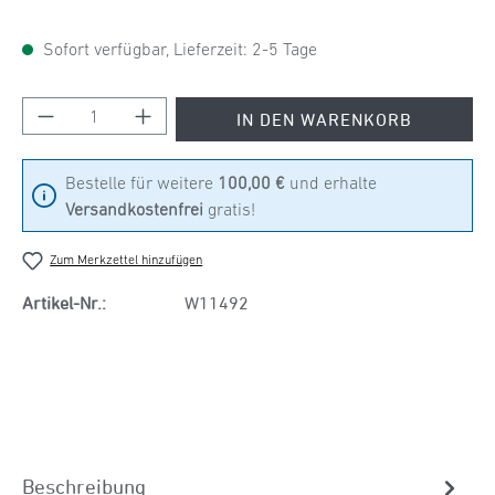
Sofort verfügbar, Lieferzeit: 2-5 Tage
Produkt Anzahl: Gib den gewünschten Wert ein
IN DEN WARENKORB
Bestelle für weitere
100,00 €
und erhalte
Versandkostenfrei
gratis!
Zum Merkzettel hinzufügen
Artikel-Nr.:
W11492
Beschreibung