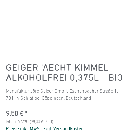
GEIGER 'AECHT KIMMEL!'
ALKOHOLFREI 0,375L - BIO
Manufaktur Jörg Geiger GmbH, Eschenbacher Straße 1,
73114 Schlat bei Göppingen, Deutschland
Regulärer Preis:
9,50 €
Inhalt:
0.375 l
(25,33 €* / 1 l)
Preise inkl. MwSt. zzgl. Versandkosten