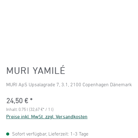
MURI YAMILÉ
MURI ApS Upsalagrade 7, 3.1, 2100 Copenhagen Dänemark
Regulärer Preis:
24,50 €
Inhalt:
0.75 l
(32,67 €* / 1 l)
Preise inkl. MwSt. zzgl. Versandkosten
Sofort verfügbar, Lieferzeit: 1-3 Tage