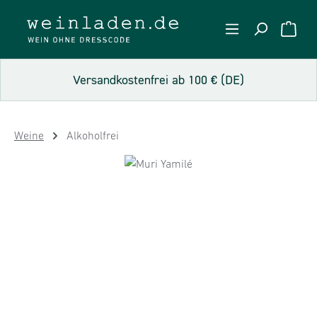
Zum Hauptinhalt springen
WARE
Versandkostenfrei ab 100 € (DE)
Weine
Alkoholfrei
Bildergalerie überspringen