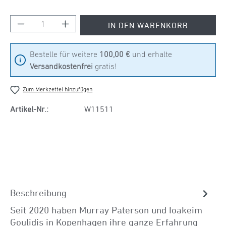
Produkt Anzahl: Gib den gewünschten Wert ein
IN DEN WARENKORB
Bestelle für weitere
100,00 €
und erhalte
Versandkostenfrei
gratis!
Zum Merkzettel hinzufügen
Artikel-Nr.:
W11511
Beschreibung
Seit 2020 haben Murray Paterson und Ioakeim
Goulidis in Kopenhagen ihre ganze Erfahrung