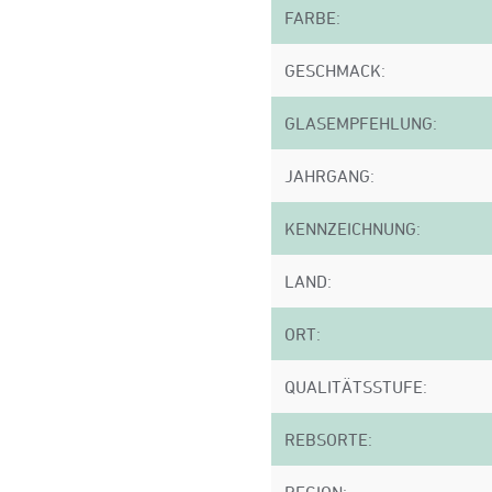
FARBE:
GESCHMACK:
GLASEMPFEHLUNG:
JAHRGANG:
KENNZEICHNUNG:
LAND:
ORT:
QUALITÄTSSTUFE:
REBSORTE: