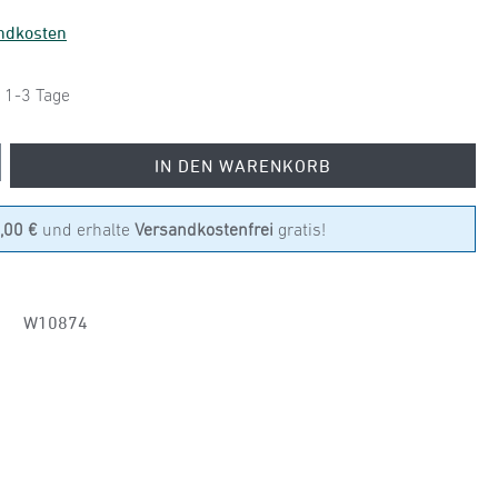
andkosten
: 1-3 Tage
 den gewünschten Wert ein oder benutze die
IN DEN WARENKORB
,00 €
und erhalte
Versandkostenfrei
gratis!
W10874