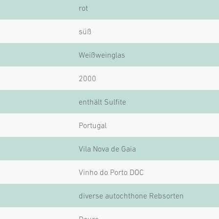
rot
süß
Weißweinglas
2000
enthält Sulfite
Portugal
Vila Nova de Gaia
Vinho do Porto DOC
diverse autochthone Rebsorten