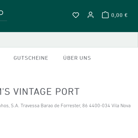
0,00 €
WARENKOR
DU HAST 0 PRODUKTE A
GUTSCHEINE
ÜBER UNS
'S VINTAGE PORT
nhos, S.A. Travessa Barao de Forrester, 86 4400-034 Vila Nova