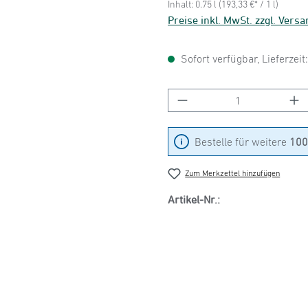
Inhalt:
0.75 l
(193,33 €* / 1 l)
Preise inkl. MwSt. zzgl. Vers
Sofort verfügbar, Lieferzeit
Produkt Anzahl: Gib
Bestelle für weitere
100
Zum Merkzettel hinzufügen
Artikel-Nr.: