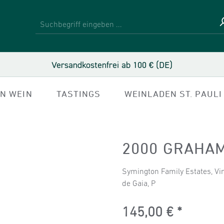
Versandkostenfrei ab 100 € (DE)
IN WEIN
TASTINGS
WEINLADEN ST. PAULI
2000 GRAHAM
Symington Family Estates, Vi
de Gaia, P
Regulärer Preis:
145,00 €