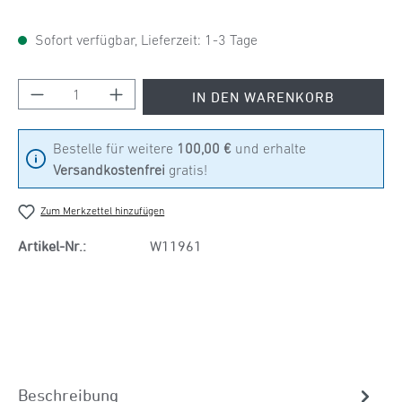
Sofort verfügbar, Lieferzeit: 1-3 Tage
Produkt Anzahl: Gib den gewünschten Wert ein
IN DEN WARENKORB
Bestelle für weitere
100,00 €
und erhalte
Versandkostenfrei
gratis!
Zum Merkzettel hinzufügen
Artikel-Nr.:
W11961
Beschreibung