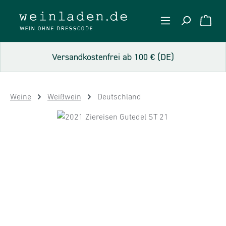
Zum Hauptinhalt springen
WARE
Versandkostenfrei ab 100 € (DE)
Weine
Weißwein
Deutschland
Bildergalerie überspringen