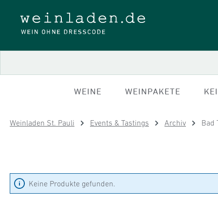
 Hauptinhalt springen
Zur Suche springen
Zur Hauptnavigation springen
WEINE
WEINPAKETE
KE
Weinladen St. Pauli
Events & Tastings
Archiv
Bad 
Keine Produkte gefunden.